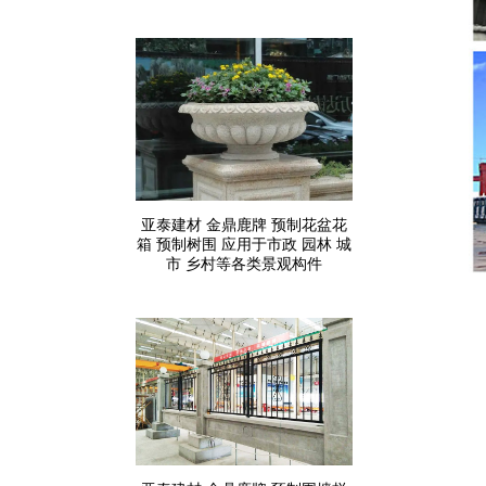
亚泰建材 金鼎鹿牌 预制花盆花
箱 预制树围 应用于市政 园林 城
市 乡村等各类景观构件